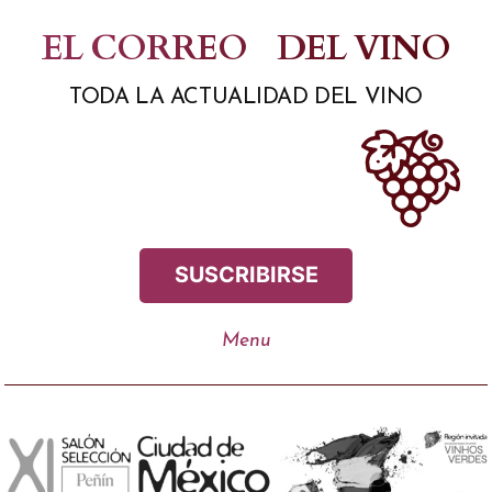
Saltar
EL CORREO
DEL VINO
al
TODA LA ACTUALIDAD DEL VINO
contenido
SUSCRIBIRSE