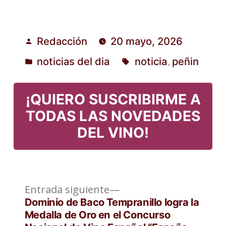
Redacción
20 mayo, 2026
Publicado
noticias del dia
noticia
peñin
,
por
Publicado
Etiquetas:
en
¡QUIERO SUSCRIBIRME A
TODAS LAS NOVEDADES
DEL VINO!
Entrada
Navegación
Entrada siguiente
siguiente:
Dominio de Baco Tempranillo logra la
de
Medalla de Oro en el Concurso