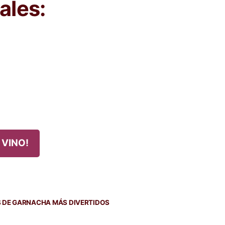
ales:
 VINO!
da
nte:
S DE GARNACHA MÁS DIVERTIDOS