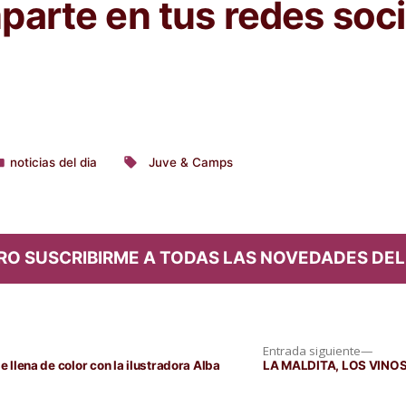
arte en tus redes soci
noticias del dia
Juve & Camps
ublicado
Etiquetas:
n
RO SUSCRIBIRME A TODAS LAS NOVEDADES DEL
Entra
Entrada siguiente
siguie
e llena de color con la ilustradora Alba
LA MALDITA, LOS VINO