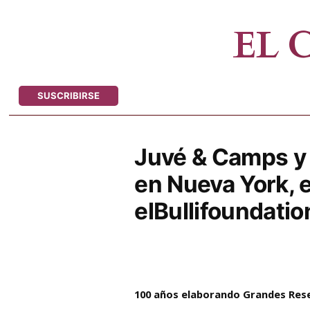
Saltar
al
EL
contenido
SUSCRIBIRSE
Juvé & Camps y 
en Nueva York, e
elBullifoundatio
100 años elaborando Grandes Res