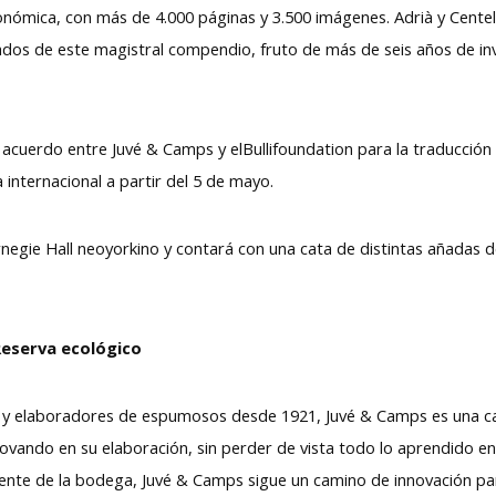
onómica, con más de 4.000 páginas y 3.500 imágenes. Adrià y Cente
ltados de este magistral compendio, fruto de más de seis años de in
l acuerdo entre Juvé & Camps y elBullifoundation para la traducció
 internacional a partir del 5 de mayo.
arnegie Hall neoyorkino y contará con una cata de distintas añada
Reserva ecológico
6 y elaboradores de espumosos desde 1921, Juvé & Camps es una ca
ovando en su elaboración, sin perder de vista todo lo aprendido en
l frente de la bodega, Juvé & Camps sigue un camino de innovación 