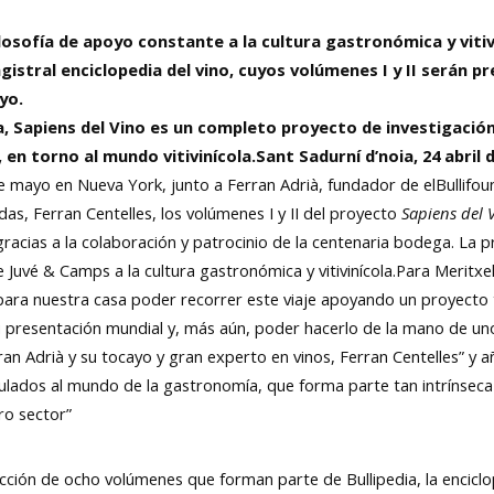
losofía de apoyo constante a la cultura gastronómica y vitiv
agistral enciclopedia del vino, cuyos volúmenes I y II serán
yo.
ia, Sapiens del Vino es un completo proyecto de investigaci
 en torno al mundo vitivinícola.Sant Sadurní d’noia, 24 abril 
e mayo en Nueva York, junto a Ferran Adrià, fundador de elBullifou
das, Ferran Centelles, los volúmenes I y II del proyecto
Sapiens del 
racias a la colaboración y patrocinio de la centenaria bodega. La p
 Juvé & Camps a la cultura gastronómica y vitivinícola.Para Meritxe
o para nuestra casa poder recorrer este viaje apoyando un proyecto 
 su presentación mundial y, más aún, poder hacerlo de la mano de un
rran Adrià y su tocayo y gran experto en vinos, Ferran Centelles” y
ados al mundo de la gastronomía, que forma parte tan intrínseca 
ro sector”
ección de ocho volúmenes que forman parte de Bullipedia, la encic