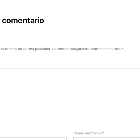
n comentario
reo electrónico no será publicada.
Los campos obligatorios están marcados con
*
Correo electrónico
*