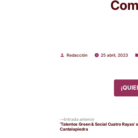
Comp
Redacción
25 abril, 2023
Publicado
P
por
e
¡QUIE
Navegación
Entrada
Entrada anterior
anterior:
‘Talentos Green & Social Cuatro Rayas’ s
Cantalapiedra
de