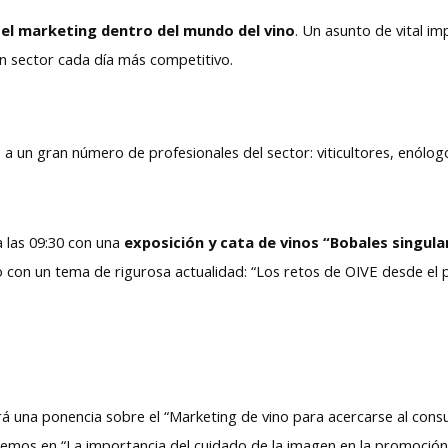
á
el marketing dentro del mundo del vino
. Un asunto de vital i
un sector cada día más competitivo.
a un gran número de profesionales del sector: viticultores, enólog
 las 09:30 con una
exposición y cata de vinos “Bobales singula
 con un tema de rigurosa actualidad: “Los retos de OIVE desde el p
á una ponencia sobre el “Marketing de vino para acercarse al cons
mos en “La importancia del cuidado de la imagen en la promoción 