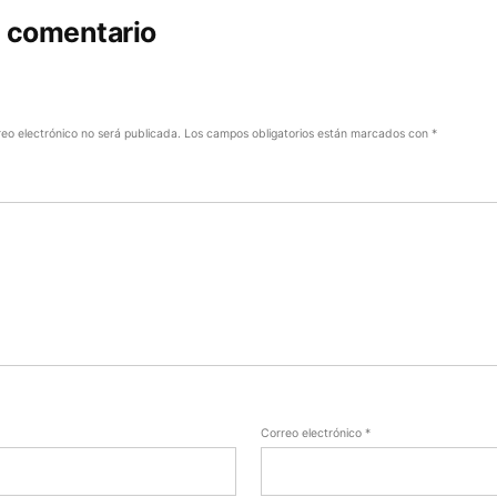
n comentario
reo electrónico no será publicada.
Los campos obligatorios están marcados con
*
Correo electrónico
*