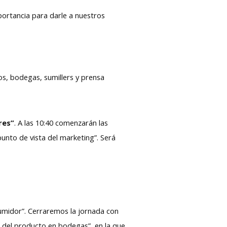
mportancia para darle a nuestros
os, bodegas, sumillers y prensa
res”
. A las 10:40 comenzarán las
unto de vista del marketing”. Será
umidor”. Cerraremos la jornada con
del producto en bodegas”, en la que