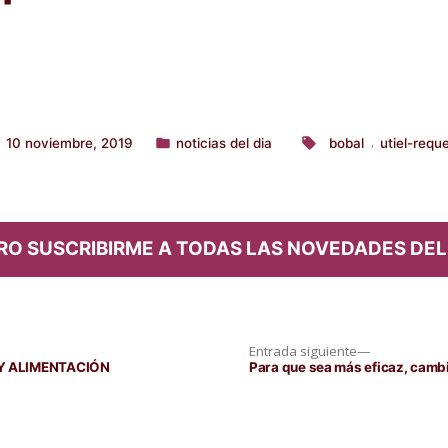
10 noviembre, 2019
noticias del dia
bobal
utiel-requ
,
Publicado
Etiquetas:
en
RO SUSCRIBIRME A TODAS LAS NOVEDADES DEL
Entrada
Entrada siguiente
siguiente:
 Y ALIMENTACIÓN
Para que sea más eficaz, cambia