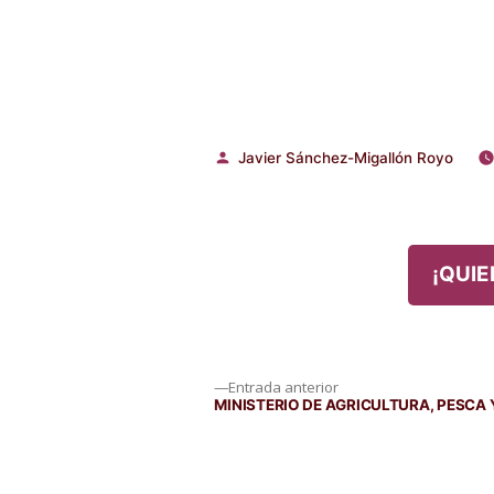
Javier Sánchez-Migallón Royo
Publicado
por
¡QUIE
Navegación
Entrada
Entrada anterior
anterior:
MINISTERIO DE AGRICULTURA, PESCA
de
entradas