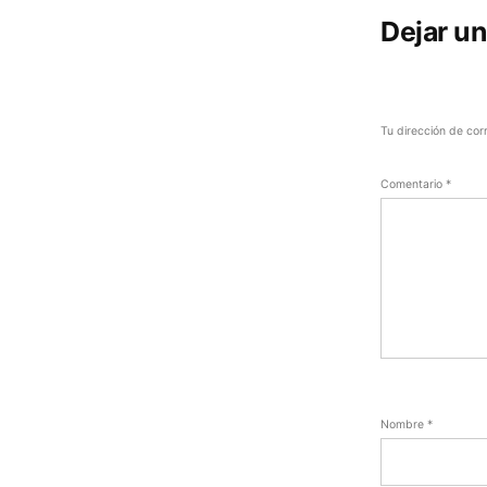
Dejar u
Tu dirección de cor
Comentario
*
Nombre
*