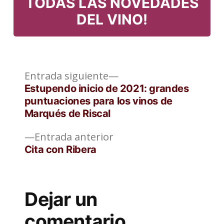
TODAS LAS NOVEDADES
DEL VINO!
Entrada
Navegación
Entrada siguiente
siguiente:
Estupendo inicio de 2021: grandes
de
puntuaciones para los vinos de
Marqués de Riscal
entradas
Entrada
Entrada anterior
anterior:
Cita con Ribera
Dejar un
comentario