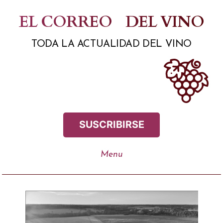
Saltar
EL CORREO
DEL VINO
al
TODA LA ACTUALIDAD DEL VINO
contenido
SUSCRIBIRSE