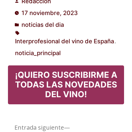
Redacción
Publicado
17 noviembre, 2023
por
noticias del dia
Publicado
en
Interprofesional del vino de España
,
Etiquetas:
noticia_principal
¡QUIERO SUSCRIBIRME A
TODAS LAS NOVEDADES
DEL VINO!
Entrada
Navegación
Entrada siguiente