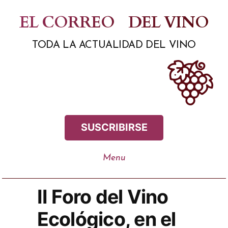
Saltar
EL CORREO
DEL VINO
al
TODA LA ACTUALIDAD DEL VINO
contenido
SUSCRIBIRSE
II Foro del Vino
Ecológico, en el