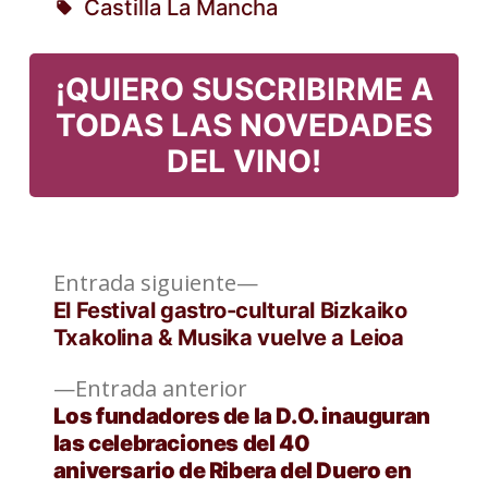
Castilla La Mancha
en
Etiquetas:
¡QUIERO SUSCRIBIRME A
TODAS LAS NOVEDADES
DEL VINO!
Entrada
Navegación
Entrada siguiente
siguiente:
El Festival gastro-cultural Bizkaiko
de
Txakolina & Musika vuelve a Leioa
entradas
Entrada
Entrada anterior
anterior:
Los fundadores de la D.O. inauguran
las celebraciones del 40
aniversario de Ribera del Duero en