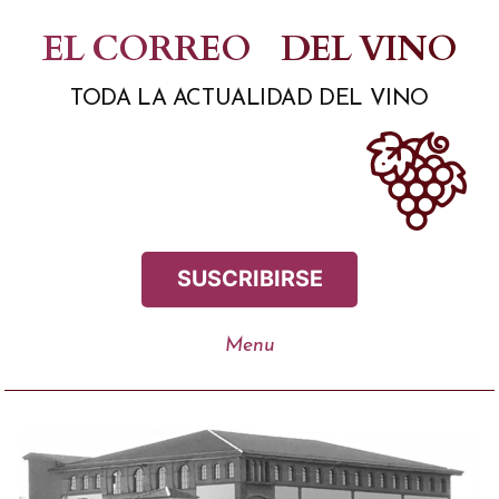
Saltar
EL CORREO
DEL VINO
al
TODA LA ACTUALIDAD DEL VINO
contenido
SUSCRIBIRSE