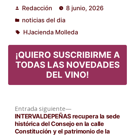
Redacción
8 junio, 2026
Publicado
noticias del dia
por
Publicado
HJacienda Molleda
en
Etiquetas:
¡QUIERO SUSCRIBIRME A
TODAS LAS NOVEDADES
DEL VINO!
Entrada
Navegación
Entrada siguiente
siguiente:
INTERVALDEPEÑAS recupera la sede
de
histórica del Consejo en la calle
Constitución y el patrimonio de la