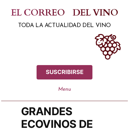
Saltar
EL CORREO
DEL VINO
al
TODA LA ACTUALIDAD DEL VINO
contenido
SUSCRIBIRSE
GRANDES
ECOVINOS DE