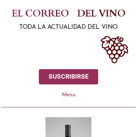
Saltar
EL CORREO
DEL VINO
al
TODA LA ACTUALIDAD DEL VINO
contenido
SUSCRIBIRSE