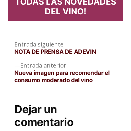
TODAS LAS NOVEDADES
DEL VINO!
Entrada
Navegación
Entrada siguiente
siguiente:
NOTA DE PRENSA DE ADEVIN
de
Entrada
Entrada anterior
entradas
anterior:
Nueva imagen para recomendar el
consumo moderado del vino
Dejar un
comentario