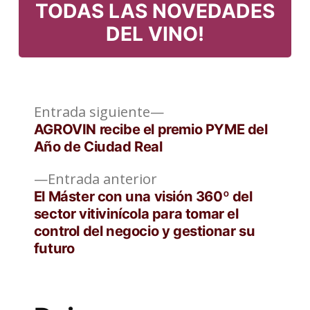
TODAS LAS NOVEDADES
DEL VINO!
Entrada
Navegación
Entrada siguiente
siguiente:
AGROVIN recibe el premio PYME del
de
Año de Ciudad Real
entradas
Entrada
Entrada anterior
anterior:
El Máster con una visión 360º del
sector vitivinícola para tomar el
control del negocio y gestionar su
futuro