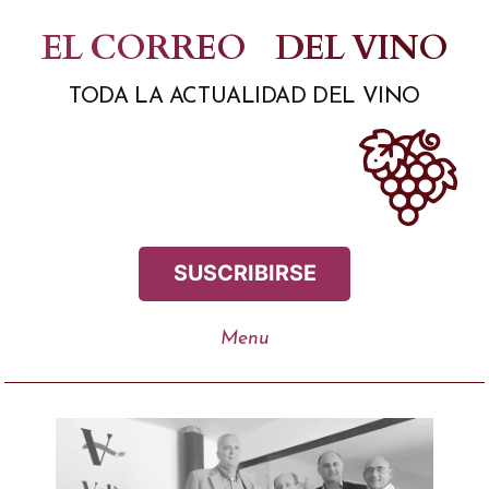
Saltar
EL CORREO
DEL VINO
al
TODA LA ACTUALIDAD DEL VINO
contenido
SUSCRIBIRSE