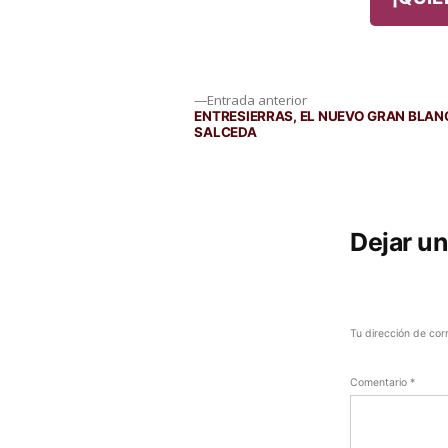
Navegación
Entrada
Entrada anterior
anterior:
ENTRESIERRAS, EL NUEVO GRAN BLAN
SALCEDA
de
entradas
Dejar u
Tu dirección de cor
Comentario
*