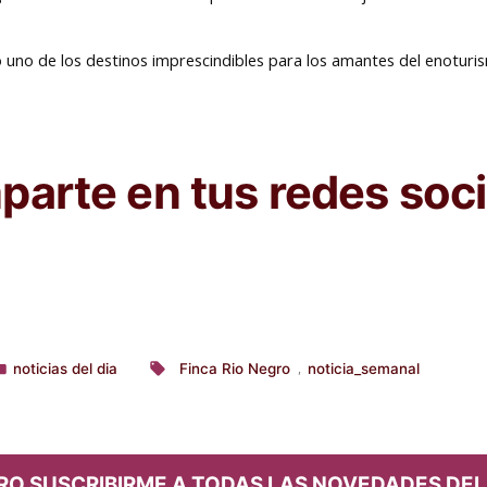
o uno de los destinos imprescindibles para los amantes del enotu
arte en tus redes soci
noticias del dia
Finca Rio Negro
noticia_semanal
,
ublicado
Etiquetas:
n
RO SUSCRIBIRME A TODAS LAS NOVEDADES DEL