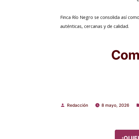
Finca Río Negro se consolida así com
auténticas, cercanas y de calidad.
Comp
Redacción
8 mayo, 2026
Publicado
P
por
e
¡QUIE