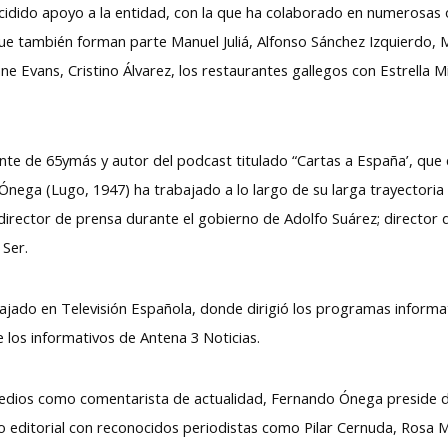
cidido apoyo a la entidad, con la que ha colaborado en numerosas
que también forman parte Manuel Juliá, Alfonso Sánchez Izquierdo, M
e Evans, Cristino Álvarez, los restaurantes gallegos con Estrella M
te de 65ymás y autor del podcast titulado “Cartas a España’, que c
Ónega (Lugo, 1947) ha trabajado a lo largo de su larga trayectoria
rector de prensa durante el gobierno de Adolfo Suárez; director d
 Ser.
jado en Televisión Española, donde dirigió los programas informativ
los informativos de Antena 3 Noticias.
edios como comentarista de actualidad, Fernando Ónega preside de
 editorial con reconocidos periodistas como Pilar Cernuda, Rosa Ma