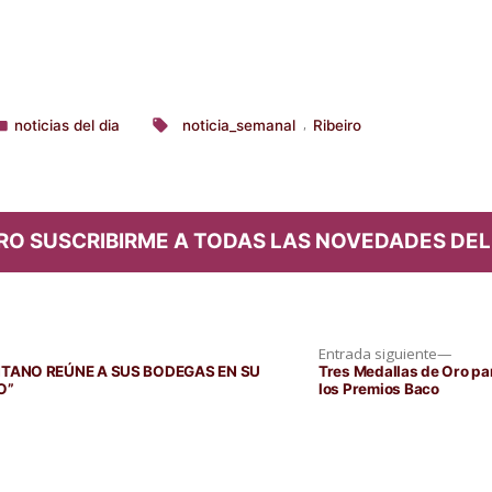
noticias del dia
noticia_semanal
Ribeiro
,
ublicado
Etiquetas:
n
RO SUSCRIBIRME A TODAS LAS NOVEDADES DEL
Entra
Entrada siguiente
siguie
TANO REÚNE A SUS BODEGAS EN SU
Tres Medallas de Oro pa
NO”
los Premios Baco