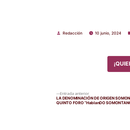
Redacción
10 junio, 2024
Publicado
P
por
e
¡QUIE
Navegación
Entrada
Entrada anterior
anterior:
LA DENOMINACIÓN DE ORIGEN SOMON
QUINTO FORO “HablanDO SOMONTA
de
entradas