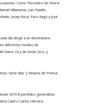
 ocasiones. Como ‘Persoeiro de Honra’
anuel Villanueva, Luis Paadín,
ichelin, Josep Roca, Paco Rego y José
ada día dirige a un destinatario
 en diferentes medios de
el Diario Ya y de Onda Cero, y
os ‘Siete días’ y ‘Revista de Prensa’,
sde 2019 el periódico generalista
ría Calaf o Carlos Herrera.