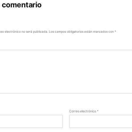
n comentario
reo electrónico no será publicada.
Los campos obligatorios están marcados con
*
Correo electrónico
*