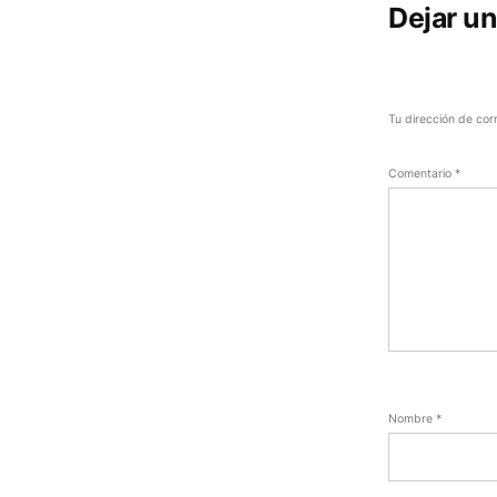
Dejar u
Tu dirección de cor
Comentario
*
Nombre
*