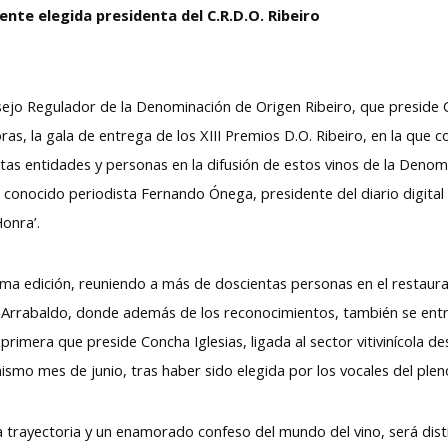
nte elegida presidenta del C.R.D.O. Ribeiro
sejo Regulador de la Denominación de Origen Ribeiro, que preside C
oras, la gala de entrega de los XIII Premios D.O. Ribeiro, en la que 
ntas entidades y personas en la difusión de estos vinos de la Denom
el conocido periodista Fernando Ónega, presidente del diario digit
onra’.
tima edición, reuniendo a más de doscientas personas en el restaura
 Arrabaldo, donde además de los reconocimientos, también se entr
a primera que preside Concha Iglesias, ligada al sector vitivinícola
ismo mes de junio, tras haber sido elegida por los vocales del ple
trayectoria y un enamorado confeso del mundo del vino, será disti