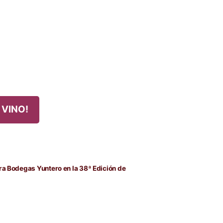
 VINO!
da
nte:
ra Bodegas Yuntero en la 38ª Edición de