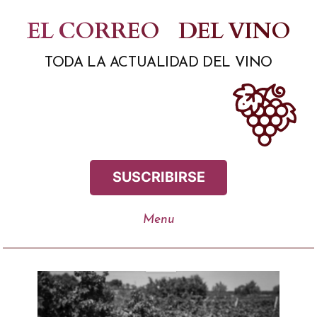
Saltar
EL CORREO
DEL VINO
al
TODA LA ACTUALIDAD DEL VINO
contenido
SUSCRIBIRSE