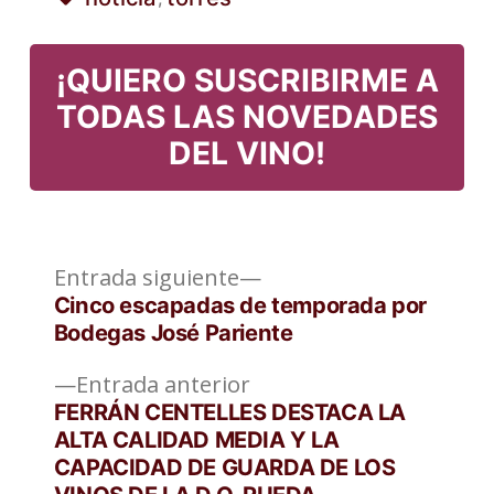
en
Etiquetas:
¡QUIERO SUSCRIBIRME A
TODAS LAS NOVEDADES
DEL VINO!
Entrada
Navegación
Entrada siguiente
siguiente:
Cinco escapadas de temporada por
de
Bodegas José Pariente
entradas
Entrada
Entrada anterior
anterior:
FERRÁN CENTELLES DESTACA LA
ALTA CALIDAD MEDIA Y LA
CAPACIDAD DE GUARDA DE LOS