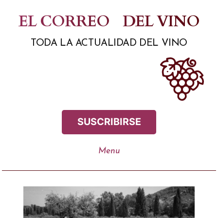
Saltar
EL CORREO
DEL VINO
al
TODA LA ACTUALIDAD DEL VINO
contenido
SUSCRIBIRSE