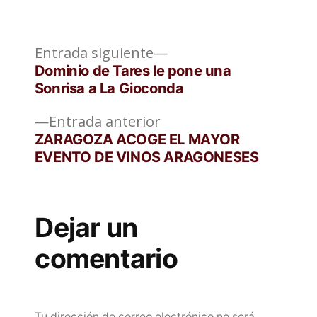
Entrada
Navegación
Entrada siguiente
siguiente:
Dominio de Tares le pone una
de
Sonrisa a La Gioconda
entradas
Entrada
Entrada anterior
anterior:
ZARAGOZA ACOGE EL MAYOR
EVENTO DE VINOS ARAGONESES
Dejar un
comentario
Tu dirección de correo electrónico no será