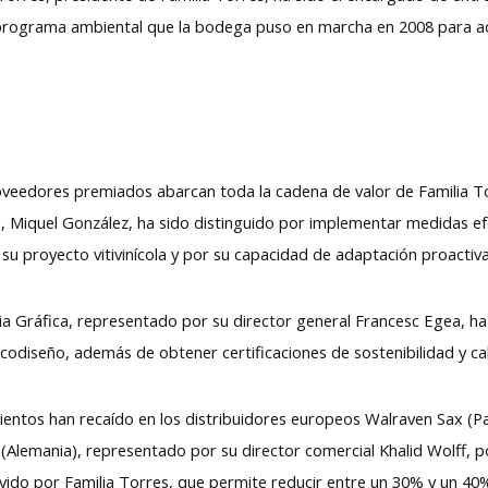
al programa ambiental que la bodega puso en marcha en 2008 para a
oveedores premiados abarcan toda la cadena de valor de Familia Torr
 Alta, Miquel González, ha sido distinguido por implementar medidas e
e su proyecto vitivinícola y por su capacidad de adaptación proactiva
ia Gráfica, representado por su director general Francesc Egea, ha 
codiseño, además de obtener certificaciones de sostenibilidad y cal
imientos han recaído en los distribuidores europeos Walraven Sax (P
 (Alemania), representado por su director comercial Khalid Wolff, p
vido por Familia Torres, que permite reducir entre un 30% y un 40