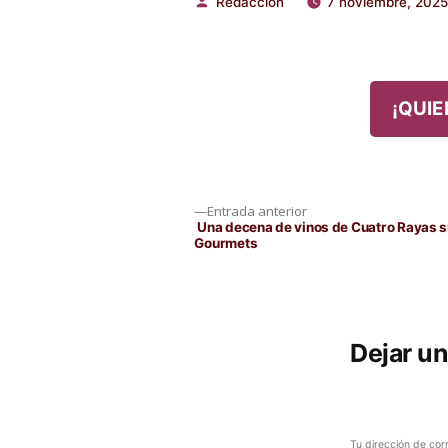
Redacción
7 noviembre, 2025
Publicado
por
¡QUIE
Navegación
Entrada
Entrada anterior
anterior:
Una decena de vinos de Cuatro Rayas s
Gourmets
de
entradas
Dejar u
Tu dirección de cor