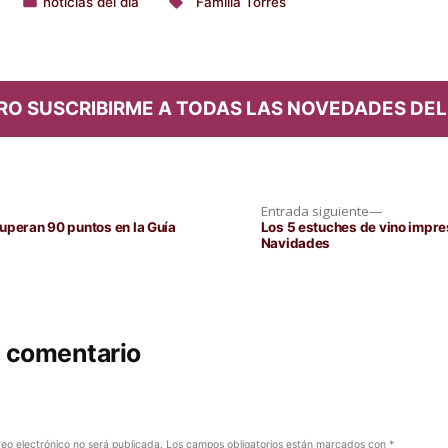
noticias del dia
Familia Torres
Publicado
Etiquetas:
en
RO SUSCRIBIRME A TODAS LAS NOVEDADES DEL
Entrada
Entrada siguiente
siguiente:
uperan 90 puntos en la Guía
Los 5 estuches de vino impre
Navidades
n comentario
reo electrónico no será publicada.
Los campos obligatorios están marcados con
*