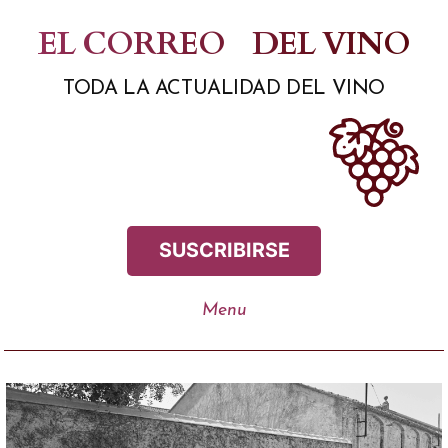
Saltar
EL CORREO
DEL VINO
al
TODA LA ACTUALIDAD DEL VINO
contenido
SUSCRIBIRSE