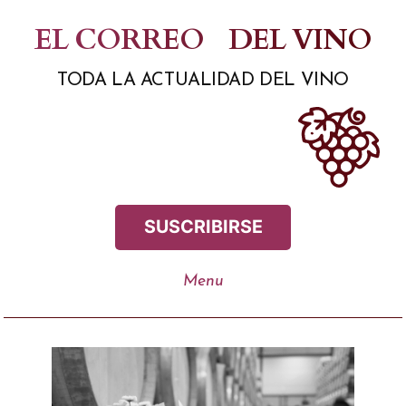
Saltar
EL CORREO
DEL VINO
al
TODA LA ACTUALIDAD DEL VINO
contenido
SUSCRIBIRSE