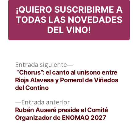
¡QUIERO SUSCRIBIRME A
TODAS LAS NOVEDADES
DEL VINO!
Entrada
Navegación
Entrada siguiente
siguiente:
“Chorus”: el canto al unísono entre
de
Rioja Alavesa y Pomerol de Viñedos
del Contino
entradas
Entrada
Entrada anterior
anterior:
Rubén Auseré preside el Comité
Organizador de ENOMAQ 2027