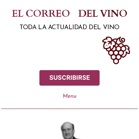
Saltar
EL CORREO
DEL VINO
al
TODA LA ACTUALIDAD DEL VINO
contenido
SUSCRIBIRSE