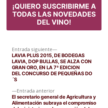
¡QUIERO SUSCRIBIRME A
TODAS LAS NOVEDADES
DEL VINO!
Entrada
Navegación
Entrada siguiente
siguiente:
LAVIA PLUS 2015, DE BODEGAS
de
LAVIA, DOP BULLAS, SE ALZA CON
GRAN ORO, EN LA 7ª EDICION
entradas
DEL CONCURSO DE PEQUEÑAS DO
´S
Entrada
Entrada anterior
anterior:
El secretario general de Agricultura y
Alimentación subraya el compromiso