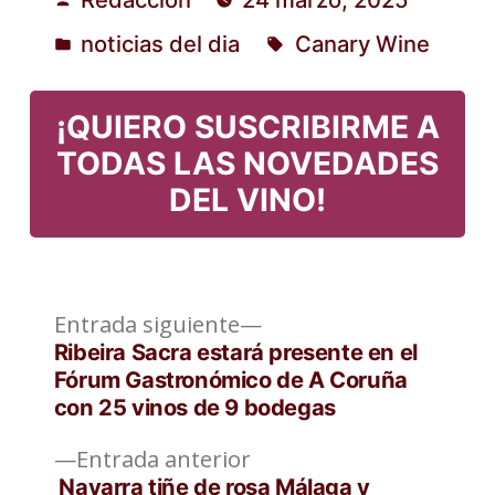
Publicado
noticias del dia
Canary Wine
por
Publicado
Etiquetas:
en
¡QUIERO SUSCRIBIRME A
TODAS LAS NOVEDADES
DEL VINO!
Entrada
Navegación
Entrada siguiente
siguiente:
Ribeira Sacra estará presente en el
de
Fórum Gastronómico de A Coruña
con 25 vinos de 9 bodegas
entradas
Entrada
Entrada anterior
anterior:
Navarra tiñe de rosa Málaga y