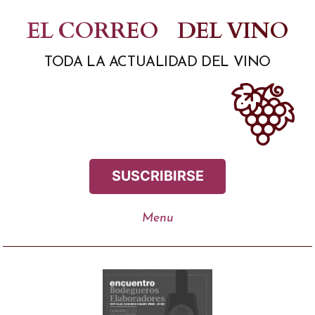
Saltar
EL CORREO
DEL VINO
al
TODA LA ACTUALIDAD DEL VINO
contenido
SUSCRIBIRSE