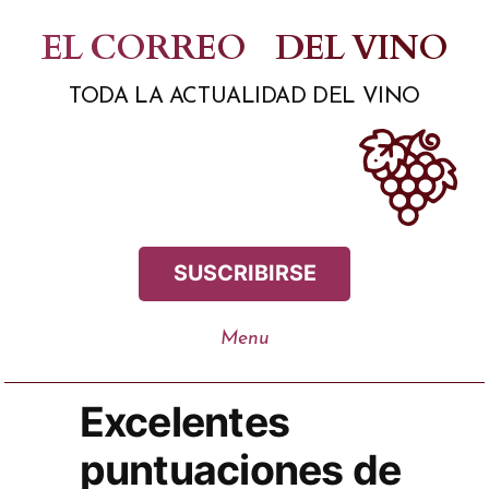
Saltar
EL CORREO
DEL VINO
al
TODA LA ACTUALIDAD DEL VINO
contenido
SUSCRIBIRSE
Excelentes
puntuaciones de