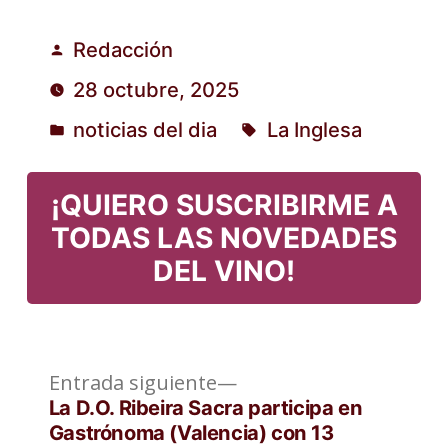
Redacción
Publicado
28 octubre, 2025
por
noticias del dia
La Inglesa
Publicado
Etiquetas:
en
¡QUIERO SUSCRIBIRME A
TODAS LAS NOVEDADES
DEL VINO!
Entrada
Navegación
Entrada siguiente
siguiente:
La D.O. Ribeira Sacra participa en
de
Gastrónoma (Valencia) con 13