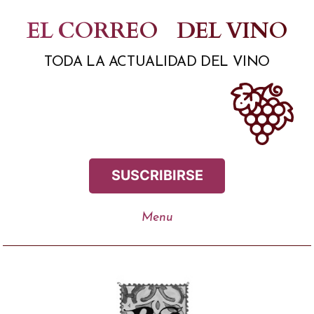
Saltar
EL CORREO
DEL VINO
al
TODA LA ACTUALIDAD DEL VINO
contenido
SUSCRIBIRSE