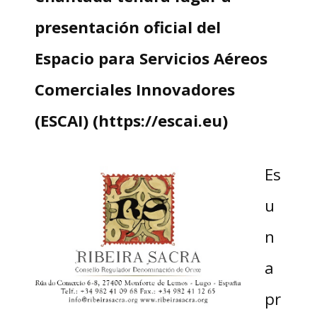
presentación oficial del
Espacio para Servicios Aéreos
Comerciales Innovadores
(ESCAI) (https://escai.eu)
Es
u
n
a
pr