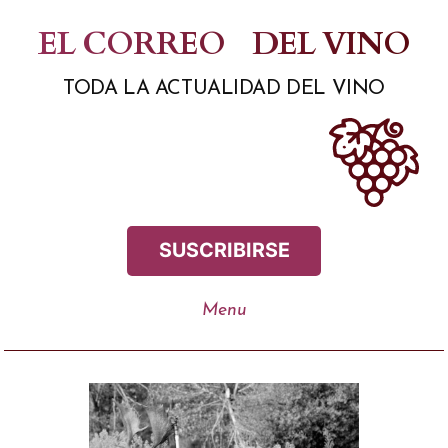
Saltar
EL CORREO
DEL VINO
al
TODA LA ACTUALIDAD DEL VINO
contenido
SUSCRIBIRSE