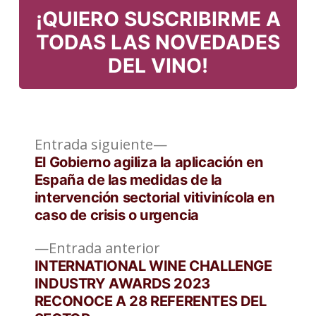
¡QUIERO SUSCRIBIRME A
TODAS LAS NOVEDADES
DEL VINO!
Entrada
Navegación
Entrada siguiente
siguiente:
El Gobierno agiliza la aplicación en
de
España de las medidas de la
intervención sectorial vitivinícola en
entradas
caso de crisis o urgencia
Entrada
Entrada anterior
anterior:
INTERNATIONAL WINE CHALLENGE
INDUSTRY AWARDS 2023
RECONOCE A 28 REFERENTES DEL