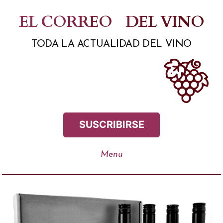
Saltar
EL CORREO
DEL VINO
al
TODA LA ACTUALIDAD DEL VINO
contenido
SUSCRIBIRSE