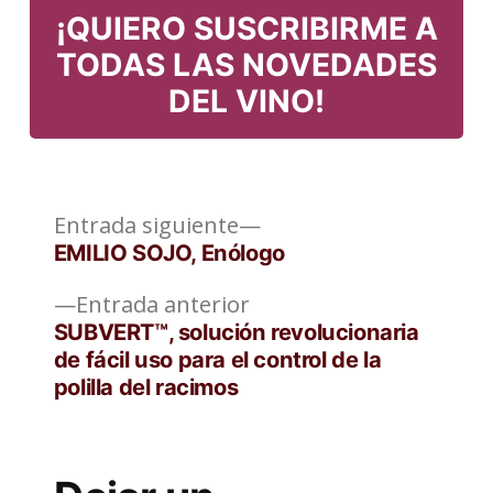
¡QUIERO SUSCRIBIRME A
TODAS LAS NOVEDADES
DEL VINO!
Entrada
Navegación
Entrada siguiente
siguiente:
EMILIO SOJO, Enólogo
de
Entrada
Entrada anterior
entradas
anterior:
SUBVERT™, solución revolucionaria
de fácil uso para el control de la
polilla del racimos