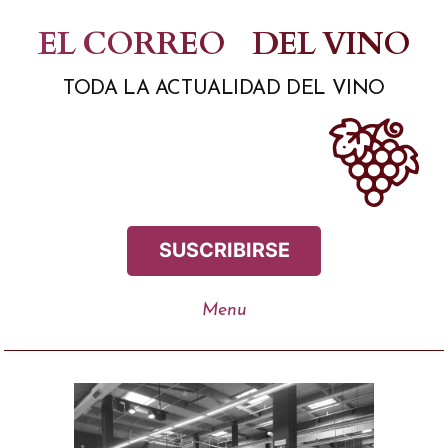
Saltar
EL CORREO
DEL VINO
al
TODA LA ACTUALIDAD DEL VINO
contenido
SUSCRIBIRSE