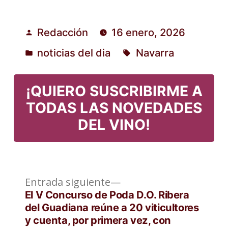
Redacción
16 enero, 2026
Publicado
noticias del dia
Navarra
por
Publicado
Etiquetas:
en
¡QUIERO SUSCRIBIRME A
TODAS LAS NOVEDADES
DEL VINO!
Entrada
Navegación
Entrada siguiente
siguiente:
El V Concurso de Poda D.O. Ribera
de
del Guadiana reúne a 20 viticultores
y cuenta, por primera vez, con