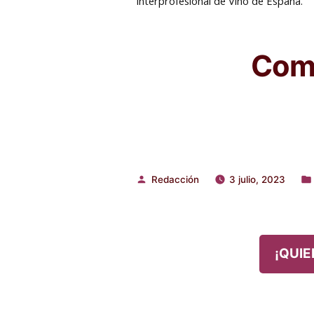
Interprofesional de Vino de España.
Comp
Redacción
3 julio, 2023
Publicado
Pub
por
en
¡QUIE