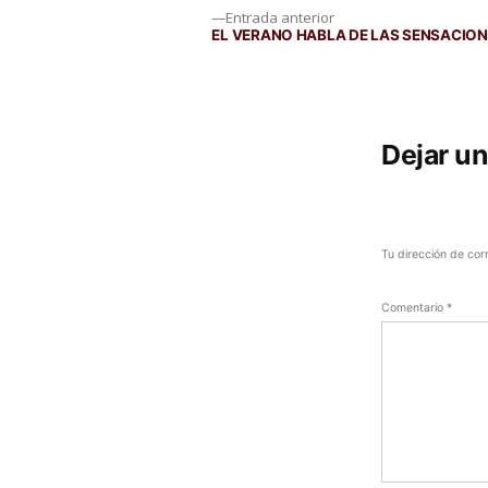
Navegación
Entrada
Entrada anterior
anterior:
EL VERANO HABLA DE LAS SENSACIO
de
entradas
Dejar u
Tu dirección de cor
Comentario
*