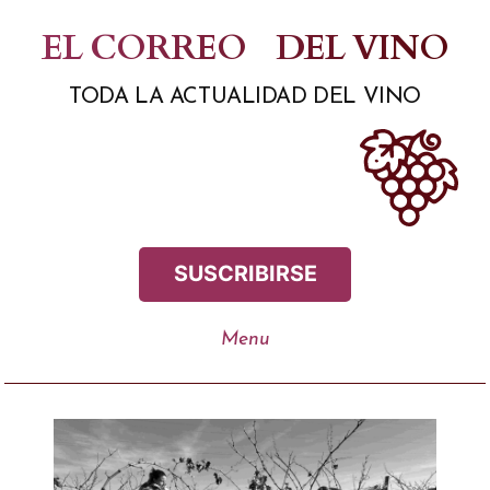
Saltar
EL CORREO
DEL VINO
al
TODA LA ACTUALIDAD DEL VINO
contenido
SUSCRIBIRSE