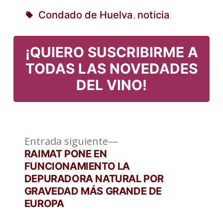
Publicado
Condado de Huelva
noticia
,
en
Etiquetas:
¡QUIERO SUSCRIBIRME A
TODAS LAS NOVEDADES
DEL VINO!
Entrada
Navegación
Entrada siguiente
siguiente:
RAIMAT PONE EN
de
FUNCIONAMIENTO LA
DEPURADORA NATURAL POR
entradas
GRAVEDAD MÁS GRANDE DE
EUROPA