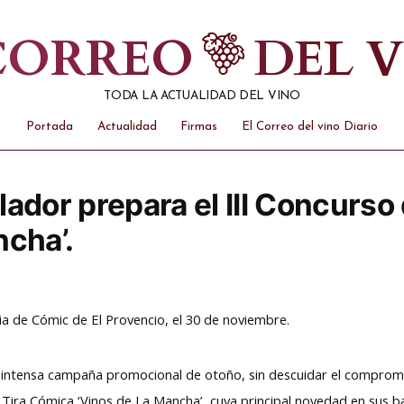
 CORREO
DEL 
TODA LA ACTUALIDAD DEL VINO
Portada
Actualidad
Firmas
El Correo del vino Diario
ador prepara el III Concurso
ncha’.
ria de Cómic de El Provencio, el 30 de noviembre.
intensa campaña promocional de otoño, sin descuidar el compromiso
 Tira Cómica ‘Vinos de La Mancha’, cuya principal novedad en sus ba