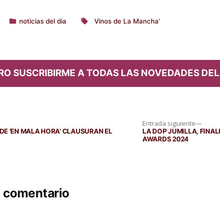
noticias del dia
Vinos de La Mancha’
Publicado
Etiquetas:
en
RO SUSCRIBIRME A TODAS LAS NOVEDADES DEL
Entra
Entrada siguiente
siguie
DE ‘EN MALA HORA’ CLAUSURAN EL
LA DOP JUMILLA, FINA
AWARDS 2024
n comentario