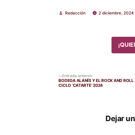
Redacción
2 diciembre, 2024
Publicado
por
¡QUIE
Navegación
Entrada
Entrada anterior
anterior:
BODEGA ALANÍS Y EL ROCK AND ROLL 
CICLO ‘CATARTE’ 2024
de
entradas
Dejar u