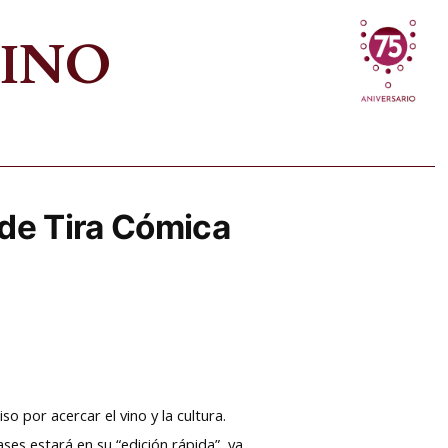
VINO
 de Tira Cómica
 por acercar el vino y la cultura.
ses estará en su “edición rápida”, ya