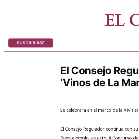
Saltar
al
EL
contenido
SUSCRIBIRSE
El Consejo Regul
‘Vinos de La Ma
Se celebrará en el marco de la XIV Fe
El Consejo Regulador continua con su 
Buen ejemplo, es este III Concurso de