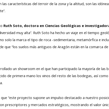
n las características del
terroir
de la zona y la altitud, son las idón
nte”.
ido
Ruth Soto, doctora en Ciencias Geológicas e investigador
iversidad muy alta”. Ruth Soto ha hecho un viaje en el tiempo geo
 “no solo la marca el tipo de roca -sedimentaria, metamórfica e inclu
 de que “los suelos más antiguos de Aragón están en la comarca de
rrollado un showroom en el que han participado la mayoría de las 
cido de primera mano los vinos del resto de las bodegas, así como 
ra.
 que “este proyecto supone un impulso destacado a nuestro posici
on prescriptores y mercados estratégicos, mostrando el valor único