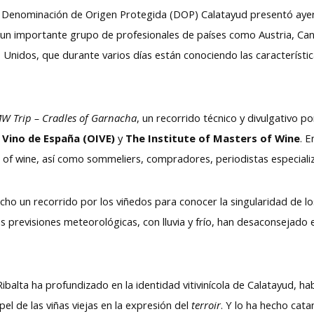
 Denominación de Origen Protegida (DOP) Calatayud presentó ayer ju
a un importante grupo de profesionales de países como Austria, Can
s Unidos, que durante varios días están conociendo las característi
W Trip – Cradles of Garnacha
, un recorrido técnico y divulgativo 
 Vino de España (OIVE)
y
The Institute of Masters of Wine
. 
f wine, así como sommeliers, compradores, periodistas especializa
echo un recorrido por los viñedos para conocer la singularidad de l
 previsiones meteorológicas, con lluvia y frío, han desaconsejado e
ibalta ha profundizado en la identidad vitivinícola de Calatayud, ha
pel de las viñas viejas en la expresión del
terroir
. Y lo ha hecho cat