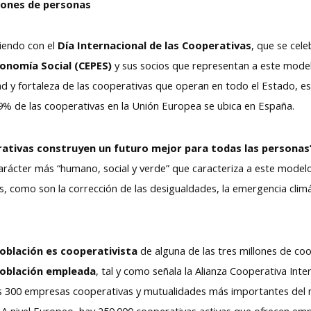
llones de personas
diendo con el
Día Internacional de las Cooperativas
, que se cele
onomía Social (CEPES)
y sus socios que representan a este model
dad y fortaleza de las cooperativas que operan en todo el Estado, e
9% de las cooperativas en la Unión Europea se ubica en España.
ativas construyen un futuro mejor para todas las personas’,
carácter más “humano, social y verde” que caracteriza a este model
, como son la corrección de las desigualdades, la emergencia climát
población es cooperativista
de alguna de las tres millones de coo
población empleada
, tal y como señala la Alianza Cooperativa Int
as 300 empresas cooperativas y mutualidades más importantes de
. A nivel Europeo, hay 250.000 cooperativas activas que ofrecen em