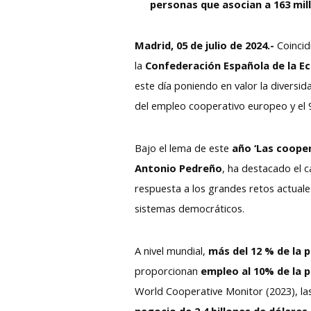
personas que asocian a 163 mi
Madrid, 05 de julio de 2024.-
Coinci
la
Confederación Española de la Ec
este día poniendo en valor la diversi
del empleo cooperativo europeo y el 
Bajo el lema de este
año ‘Las cooper
Antonio Pedreño
, ha destacado el 
respuesta a los grandes retos actuales
sistemas democráticos.
A nivel mundial,
más del 12 % de la 
proporcionan
empleo al 10% de la 
World Cooperative Monitor (2023), l
negocio de 2,4 billones de dólares