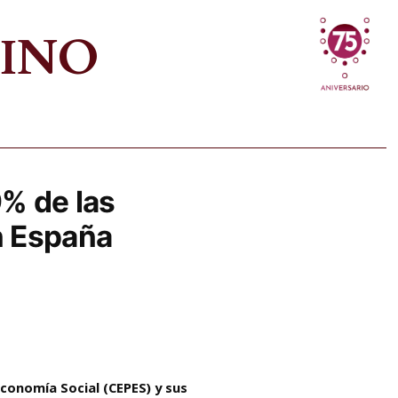
VINO
9% de las
en España
Economía Social (CEPES) y sus