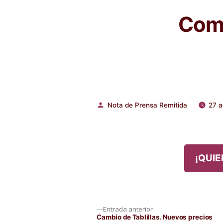
Comp
Nota de Prensa Remitida
27 a
Publicado
por
¡QUIE
Navegación
Entrada
Entrada anterior
anterior:
Cambio de Tablillas. Nuevos precios