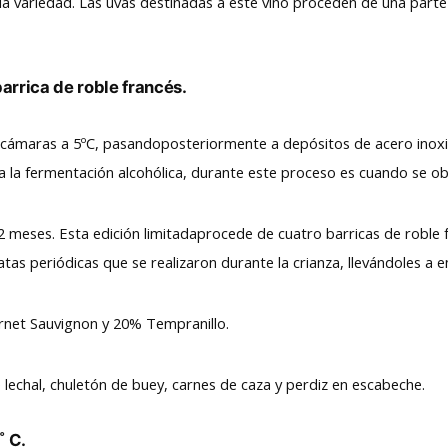
la variedad. Las uvas destinadas a este vino proceden de una part
arrica de roble francés.
cámaras a 5ºC, pasandoposteriormente a depósitos de acero inoxid
la fermentación alcohólica, durante este proceso es cuando se obti
12 meses. Esta edición limitadaprocede de cuatro barricas de roble
atas periódicas que se realizaron durante la crianza, llevándoles a
net Sauvignon y 20% Tempranillo.
e lechal, chuletón de buey, carnes de caza y perdiz en escabeche.
 C.