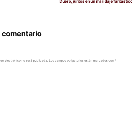
Duero, juntos en un maridaje fantástic
n comentario
reo electrónico no será publicada.
Los campos obligatorios están marcados con
*