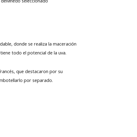
e delviñedo seleccionado
able, donde se realiza la maceración
ene todo el potencial de la uva.
 francés, que destacaron por su
 embotellarlo por separado.