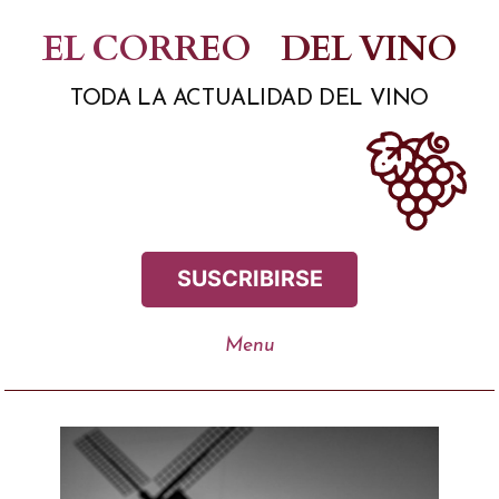
Saltar
EL CORREO
DEL VINO
al
TODA LA ACTUALIDAD DEL VINO
contenido
SUSCRIBIRSE