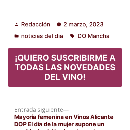
Redacción
2 marzo, 2023
Publicado
noticias del dia
DO Mancha
por
Publicado
Etiquetas:
en
¡QUIERO SUSCRIBIRME A
TODAS LAS NOVEDADES
DEL VINO!
Entrada
Navegación
Entrada siguiente
siguiente:
Mayoría femenina en Vinos Alicante
de
DOP El día de la mujer supone un