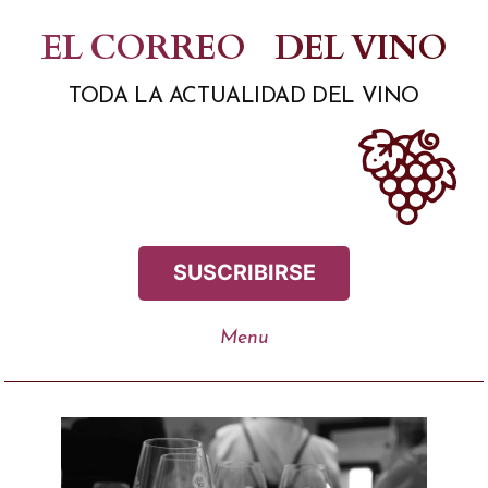
Saltar
EL CORREO
DEL VINO
al
TODA LA ACTUALIDAD DEL VINO
contenido
SUSCRIBIRSE