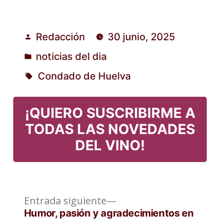
Redacción
30 junio, 2025
Publicado
noticias del dia
por
Publicado
Condado de Huelva
en
Etiquetas:
¡QUIERO SUSCRIBIRME A
TODAS LAS NOVEDADES
DEL VINO!
Entrada
Navegación
Entrada siguiente
siguiente:
Humor, pasión y agradecimientos en