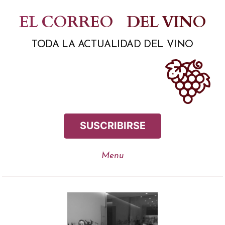
Saltar
EL CORREO
DEL VINO
al
TODA LA ACTUALIDAD DEL VINO
contenido
SUSCRIBIRSE