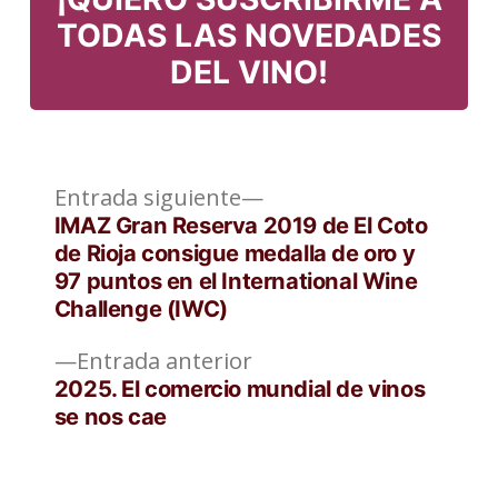
TODAS LAS NOVEDADES
DEL VINO!
Entrada
Navegación
Entrada siguiente
siguiente:
IMAZ Gran Reserva 2019 de El Coto
de
de Rioja consigue medalla de oro y
97 puntos en el International Wine
entradas
Challenge (IWC)
Entrada
Entrada anterior
anterior:
2025. El comercio mundial de vinos
se nos cae