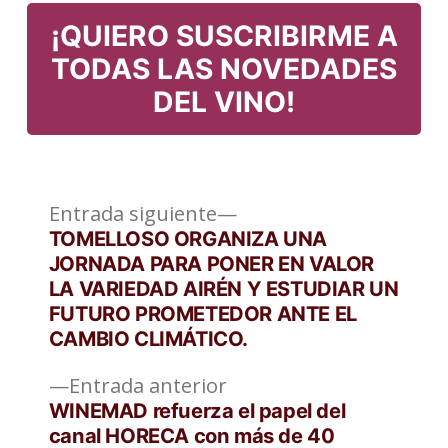
en
¡QUIERO SUSCRIBIRME A
TODAS LAS NOVEDADES
DEL VINO!
Entrada
Navegación
Entrada siguiente
siguiente:
TOMELLOSO ORGANIZA UNA
de
JORNADA PARA PONER EN VALOR
LA VARIEDAD AIRÉN Y ESTUDIAR UN
entradas
FUTURO PROMETEDOR ANTE EL
CAMBIO CLIMÁTICO.
Entrada
Entrada anterior
anterior:
WINEMAD refuerza el papel del
canal HORECA con más de 40