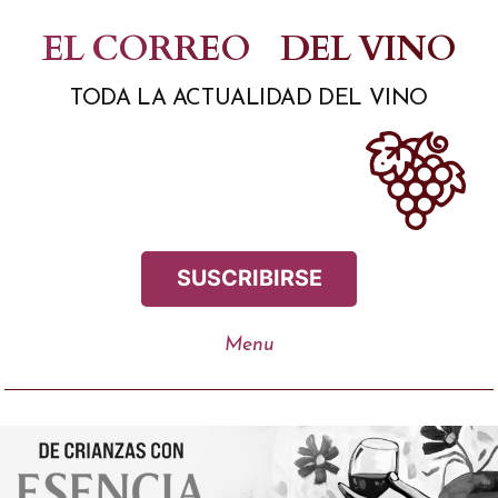
Saltar
EL CORREO
DEL VINO
al
TODA LA ACTUALIDAD DEL VINO
contenido
SUSCRIBIRSE