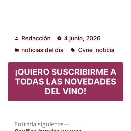
Redacción
4 junio, 2026
Publicado
noticias del dia
Cvne
noticia
,
por
Publicado
Etiquetas:
en
¡QUIERO SUSCRIBIRME A
TODAS LAS NOVEDADES
DEL VINO!
Entrada
Navegación
Entrada siguiente
siguiente: