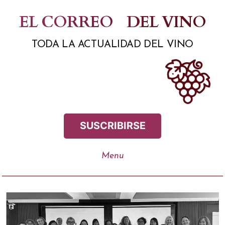
Saltar
EL CORREO
DEL VINO
al
TODA LA ACTUALIDAD DEL VINO
contenido
SUSCRIBIRSE