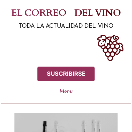
Saltar
EL CORREO
DEL VINO
al
TODA LA ACTUALIDAD DEL VINO
contenido
SUSCRIBIRSE