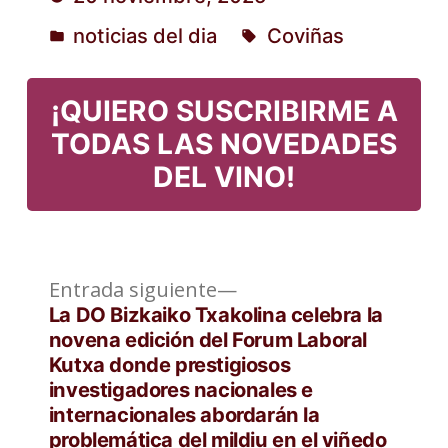
por
noticias del dia
Coviñas
Publicado
Etiquetas:
en
¡QUIERO SUSCRIBIRME A
TODAS LAS NOVEDADES
DEL VINO!
Entrada
Navegación
Entrada siguiente
siguiente:
La DO Bizkaiko Txakolina celebra la
de
novena edición del Forum Laboral
Kutxa donde prestigiosos
entradas
investigadores nacionales e
internacionales abordarán la
problemática del mildiu en el viñedo