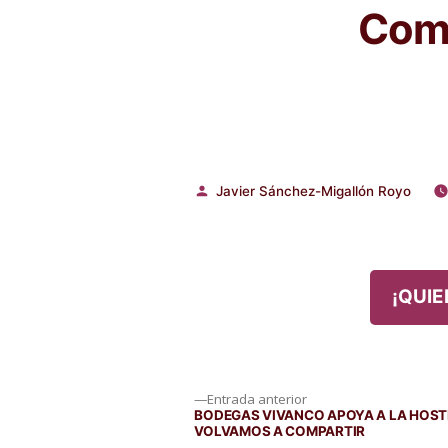
Comp
Javier Sánchez-Migallón Royo
Publicado
por
¡QUIE
Navegación
Entrada
Entrada anterior
anterior:
BODEGAS VIVANCO APOYA A LA HOST
VOLVAMOS A COMPARTIR