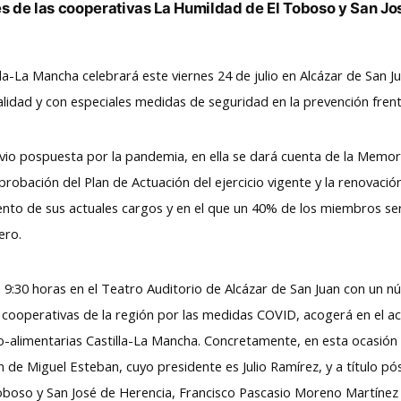
es de las cooperativas La Humildad de El Toboso y San Jo
la-La Mancha celebrará este viernes 24 de julio en Alcázar de San 
lidad y con especiales medidas de seguridad en la prevención fren
vio pospuesta por la pandemia, en ella se dará cuenta de la Memor
probación del Plan de Actuación del ejercicio vigente y la renovaci
ento de sus actuales cargos y en el que un 40% de los miembros se
ero.
 9:30 horas en el Teatro Auditorio de Alcázar de San Juan con un 
 cooperativas de la región por las medidas COVID, acogerá en el ac
o-alimentarias Castilla-La Mancha. Concretamente, en esta ocasión 
 de Miguel Esteban, cuyo presidente es Julio Ramírez, y a título p
oboso y San José de Herencia, Francisco Pascasio Moreno Martínez 