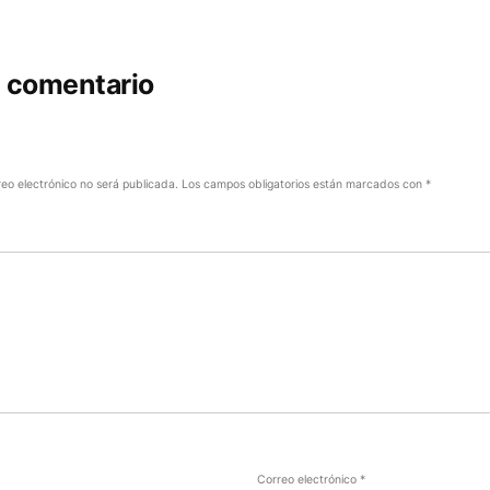
n comentario
reo electrónico no será publicada.
Los campos obligatorios están marcados con
*
Correo electrónico
*