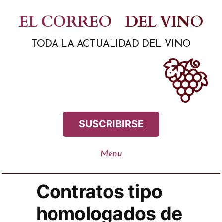
Saltar
EL CORREO
DEL VINO
al
TODA LA ACTUALIDAD DEL VINO
contenido
SUSCRIBIRSE
Contratos tipo
homologados de