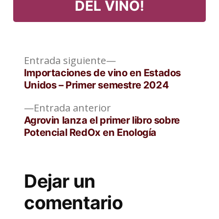
DEL VINO!
Entrada
Navegación
Entrada siguiente
siguiente:
Importaciones de vino en Estados
de
Unidos – Primer semestre 2024
entradas
Entrada
Entrada anterior
anterior:
Agrovin lanza el primer libro sobre
Potencial RedOx en Enología
Dejar un
comentario