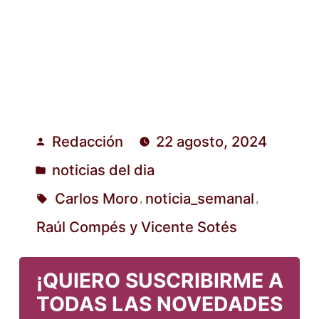
Redacción
22 agosto, 2024
Publicado
noticias del dia
por
Publicado
Carlos Moro
noticia_semanal
,
,
en
Etiquetas:
Raúl Compés y Vicente Sotés
¡QUIERO SUSCRIBIRME A
TODAS LAS NOVEDADES