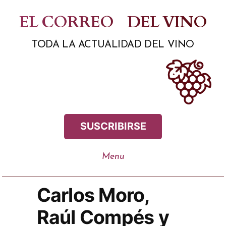
Saltar
EL CORREO
DEL VINO
al
TODA LA ACTUALIDAD DEL VINO
contenido
SUSCRIBIRSE
Carlos Moro,
Raúl Compés y