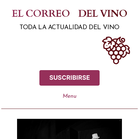
Saltar
EL CORREO
DEL VINO
al
TODA LA ACTUALIDAD DEL VINO
contenido
SUSCRIBIRSE