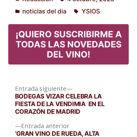
Publicado
noticias del dia
YSIOS
por
Publicado
Etiquetas:
en
¡QUIERO SUSCRIBIRME A
TODAS LAS NOVEDADES
DEL VINO!
Entrada
Navegación
Entrada siguiente
siguiente:
BODEGAS VIZAR CELEBRA LA
de
FIESTA DE LA VENDIMIA EN EL
CORAZÓN DE MADRID
entradas
Entrada
Entrada anterior
anterior:
‘GRAN VINO DE RUEDA, ALTA