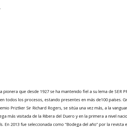
.
a pionera que desde 1927 se ha mantenido fiel a su lema de SER 
y en todos los procesos, estando presentes en más de100 países. G
mio Priztker Sir Richard Rogers, se sitúa una vez más, a la vanguar
ega más visitada de la Ribera del Duero y en la primera a nivel naci
. En 2013 fue seleccionada como “Bodega del año” por la revista e