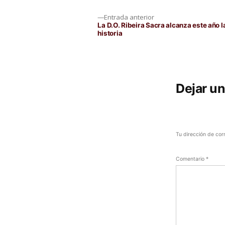
Navegación
Entrada
Entrada anterior
anterior:
La D.O. Ribeira Sacra alcanza este año 
historia
de
entradas
Dejar u
Tu dirección de cor
Comentario
*