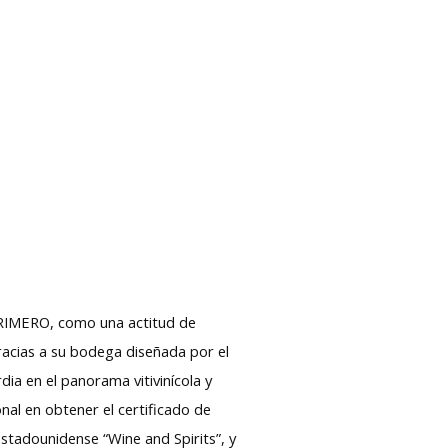
PRIMERO, como una actitud de
racias a su bodega diseñada por el
dia en el panorama vitivinícola y
onal en obtener el certificado de
stadounidense “Wine and Spirits”, y