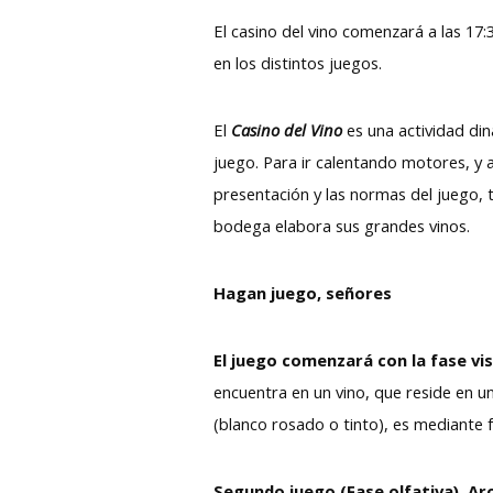
El casino del vino comenzará a las 1
en los distintos juegos.
El
Casino del Vino
es una actividad din
juego. Para ir calentando motores, y a
presentación y las normas del juego, 
bodega elabora sus grandes vinos.
Hagan juego, señores
El juego comenzará con la fase vi
encuentra en un vino, que reside en u
(blanco rosado o tinto), es mediante f
Segundo juego (Fase olfativa). A