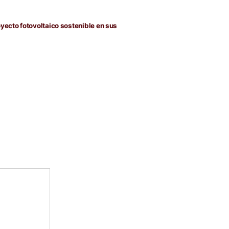
e:
yecto fotovoltaico sostenible en sus