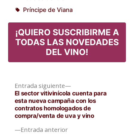
Publicado
Príncipe de Viana
en
Etiquetas:
¡QUIERO SUSCRIBIRME A
TODAS LAS NOVEDADES
DEL VINO!
Entrada
Navegación
Entrada siguiente
siguiente:
El sector vitivinícola cuenta para
de
esta nueva campaña con los
contratos homologados de
entradas
compra/venta de uva y vino
Entrada
Entrada anterior