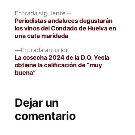
Entrada
Navegación
Entrada siguiente
siguiente:
Periodistas andaluces degustarán
de
los vinos del Condado de Huelva en
una cata maridada
entradas
Entrada
Entrada anterior
anterior:
La cosecha 2024 de la D.O. Yecla
obtiene la calificación de “muy
buena”
Dejar un
comentario