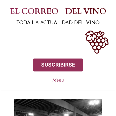
Saltar
EL CORREO
DEL VINO
al
TODA LA ACTUALIDAD DEL VINO
contenido
SUSCRIBIRSE