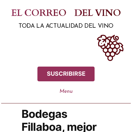
Saltar
EL CORREO
DEL VINO
al
TODA LA ACTUALIDAD DEL VINO
contenido
SUSCRIBIRSE
Bodegas
Fillaboa, mejor