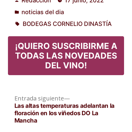
Redacción
17 junio, 2022
Publicado
noticias del dia
por
Publicado
BODEGAS CORNELIO DINASTÍA
en
Etiquetas:
¡QUIERO SUSCRIBIRME A
TODAS LAS NOVEDADES
DEL VINO!
Entrada
Navegación
Entrada siguiente
siguiente:
Las altas temperaturas adelantan la
de
floración en los viñedos DO La
Mancha
entradas