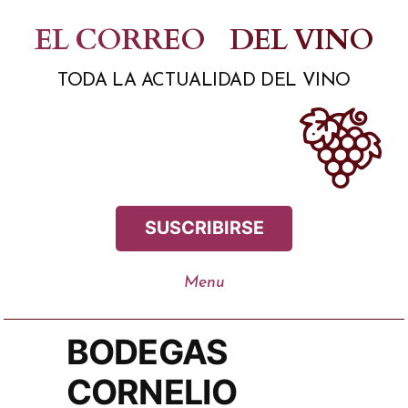
Saltar
EL CORREO
DEL VINO
al
TODA LA ACTUALIDAD DEL VINO
contenido
SUSCRIBIRSE
BODEGAS
CORNELIO