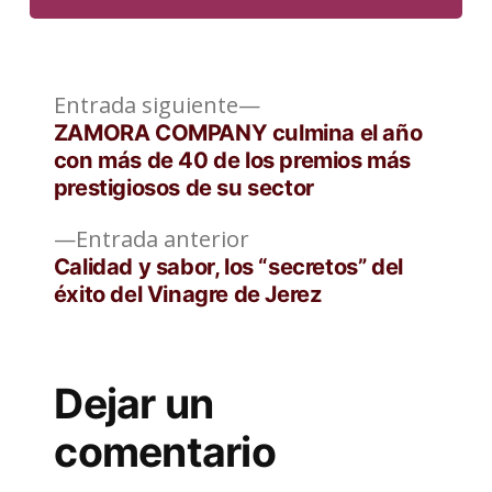
Entrada
Navegación
Entrada siguiente
siguiente:
ZAMORA COMPANY culmina el año
de
con más de 40 de los premios más
prestigiosos de su sector
entradas
Entrada
Entrada anterior
anterior:
Calidad y sabor, los “secretos” del
éxito del Vinagre de Jerez
Dejar un
comentario