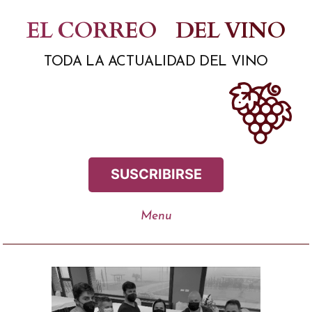
Saltar
EL CORREO
DEL VINO
al
TODA LA ACTUALIDAD DEL VINO
contenido
SUSCRIBIRSE