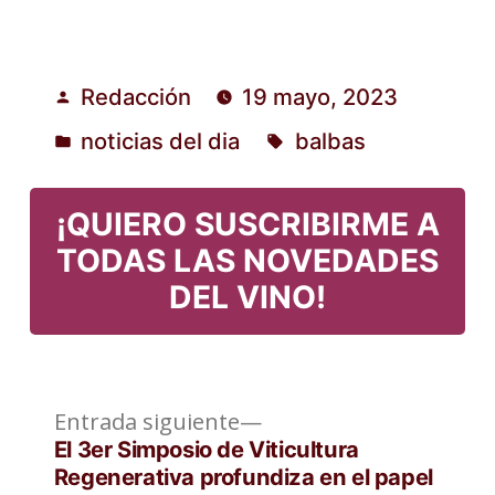
Redacción
19 mayo, 2023
Publicado
noticias del dia
balbas
por
Publicado
Etiquetas:
en
¡QUIERO SUSCRIBIRME A
TODAS LAS NOVEDADES
DEL VINO!
Entrada
Navegación
Entrada siguiente
siguiente:
El 3er Simposio de Viticultura
de
Regenerativa profundiza en el papel