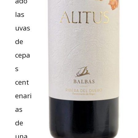
ado
las
uvas
de
cepa
s
cent
enari
as
de
una