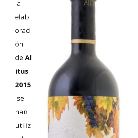
la
elab
oraci
ón
de
Al
itus
2015
se
han
utiliz