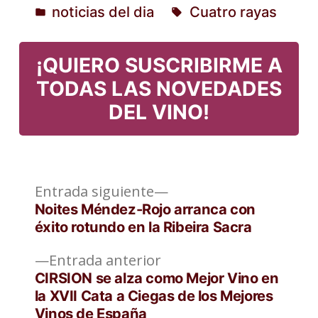
noticias del dia
Cuatro rayas
por
Publicado
Etiquetas:
en
¡QUIERO SUSCRIBIRME A
TODAS LAS NOVEDADES
DEL VINO!
Entrada
Navegación
Entrada siguiente
siguiente:
Noites Méndez-Rojo arranca con
de
éxito rotundo en la Ribeira Sacra
entradas
Entrada
Entrada anterior
anterior:
CIRSION se alza como Mejor Vino en
la XVII Cata a Ciegas de los Mejores
Vinos de España