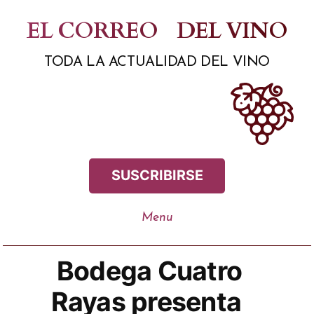
Saltar
EL CORREO
DEL VINO
al
TODA LA ACTUALIDAD DEL VINO
contenido
SUSCRIBIRSE
Bodega Cuatro
Rayas presenta