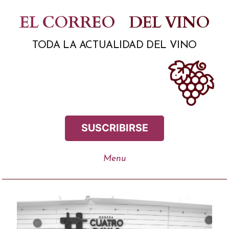
Saltar
EL CORREO
DEL VINO
al
TODA LA ACTUALIDAD DEL VINO
contenido
SUSCRIBIRSE