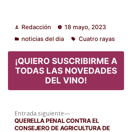
Redacción
18 mayo, 2023
Publicado
noticias del dia
Cuatro rayas
por
Publicado
Etiquetas:
en
¡QUIERO SUSCRIBIRME A
TODAS LAS NOVEDADES
DEL VINO!
Entrada
Navegación
Entrada siguiente
siguiente:
QUERELLA PENAL CONTRA EL
de
CONSEJERO DE AGRICULTURA DE